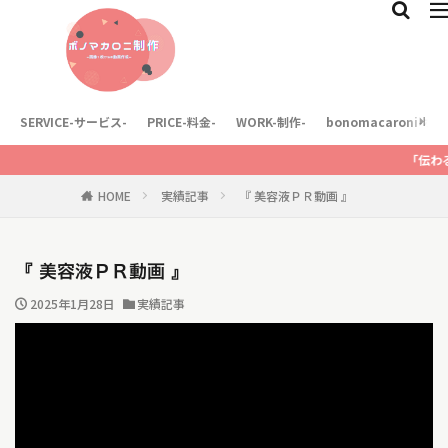
SERVICE-サービス-
PRICE-料金-
WORK-制作-
bonomacaroni-
「伝わる動画」
HOME
実績記事
『 美容液ＰＲ動画 』
『 美容液ＰＲ動画 』
2025年1月28日
実績記事